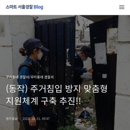
우리동네 경찰서/우리동네 경찰서
(동작) 주거침입 방지 맞춤형
지원체계 구축 추진!!
동작홍보
2022. 10. 31. 09:47