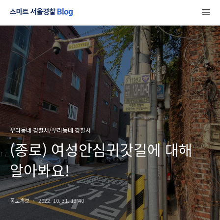
우리동네 경찰서/우리동네 경찰서
(종로) 여성안심귀갓길에 대해
알아봐요!
종로홍보
2022. 10. 31. 13:40