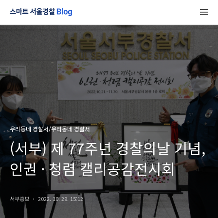
우리동네 경찰서/우리동네 경찰서
(서부) 제 77주년 경찰의날 기념,
인권 · 청렴 캘리공감전시회
서부홍보
2022. 10. 29. 15:12