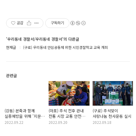
공감
구독하기
'우리동네 경찰서/우리동네 경찰서'의 다른글
현재글
(구로) 우리동네 안심공동체 위한 시민경찰학교 교육 개최
관련글
(강동) 본죽과 함께
(마포) 추석 전후 관내
(구로) 추석맞이
실종예방을 위해 '지문등
전통 시장 교통 안전
사랑나눔 천사운동 실시
사전등록제도' 안내
활동!
2022.09.22
2022.09.20
2022.09.18