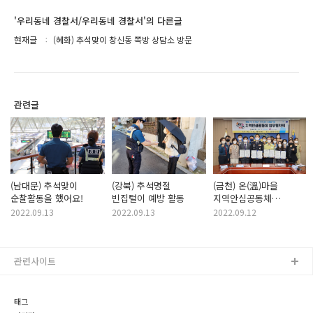
'우리동네 경찰서/우리동네 경찰서'의 다른글
현재글
(혜화) 추석맞이 창신동 쪽방 상담소 방문
관련글
(남대문) 추석맞이
(강북) 추석명절
(금천) 온(溫)마을
순찰활동을 했어요!
빈집털이 예방 활동
지역안심공동체
업무협약식,
2022.09.13
2022.09.13
2022.09.12
아동폭력근절 온라인
캠페인 참여
관련사이트
태그