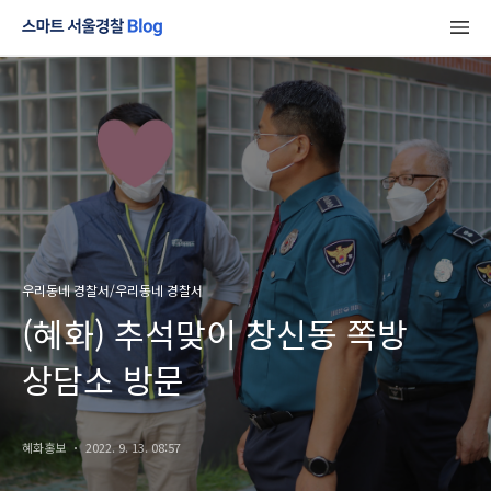
우리동네 경찰서/우리동네 경찰서
(혜화) 추석맞이 창신동 쪽방
상담소 방문
혜화홍보
2022. 9. 13. 08:57