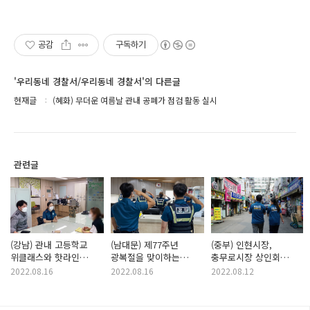
공감
구독하기
'우리동네 경찰서/우리동네 경찰서'의 다른글
현재글
(혜화) 무더운 여름날 관내 공폐가 점검 활동 실시
관련글
(강남) 관내 고등학교
(남대문) 제77주년
(중부) 인현시장,
위클래스와 핫라인
광복절을 맞이하는
충무로시장 상인회
구축하여 마약 청소년
남대문서 경찰관들
간담회
2022.08.16
2022.08.16
2022.08.12
범죄 예방