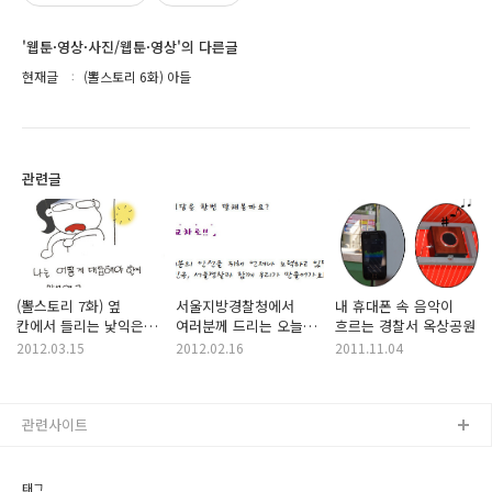
'웹툰·영상·사진/웹툰·영상'의 다른글
현재글
(뽈스토리 6화) 아들
관련글
(뽈스토리 7화) 옆
서울지방경찰청에서
내 휴대폰 속 음악이
칸에서 들리는 낯익은
여러분께 드리는 오늘의
흐르는 경찰서 옥상공원
목소리
퀴즈!
2012.03.15
2012.02.16
2011.11.04
관련사이트
태그