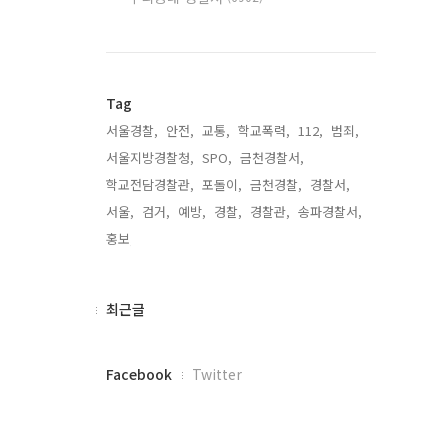
Tag
서울경찰,
안전,
교통,
학교폭력,
112,
범죄,
서울지방경찰청,
SPO,
금천경찰서,
학교전담경찰관,
포돌이,
금천경찰,
경찰서,
서울,
검거,
예방,
경찰,
경찰관,
송파경찰서,
홍보,
최
최근글
근
글
페
Facebook
Twitter
이
스
북