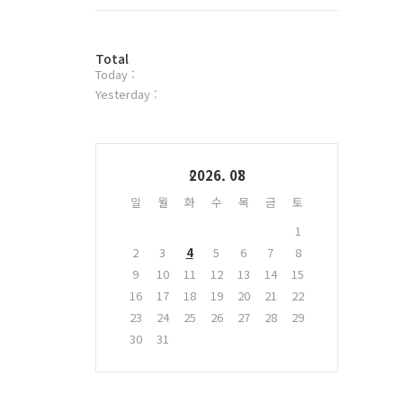
트
위
터
방
플
Total
Today :
문
러
자
그
Yesterday :
수
인
Calendar
2026. 08
일
월
화
수
목
금
토
1
2
3
4
5
6
7
8
9
10
11
12
13
14
15
16
17
18
19
20
21
22
23
24
25
26
27
28
29
30
31