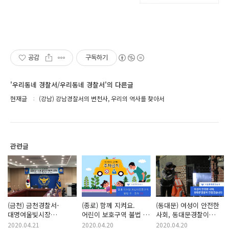
공감
구독하기
'우리동네 경찰서/우리동네 경찰서'의 다른글
현재글
(강남) 강남경찰서의 변천사, 우리의 역사를 찾아서
관련글
(금천) 금천경찰서-
(종로) 함께 지켜요.
(동대문) 여성이 안전한
대명여울빛시장
어린이 보호구역 불법 주
사회, 동대문경찰이
업무협약 체결
·정차 금지!
만들겠습니다!
2020.04.21
2020.04.20
2020.04.20