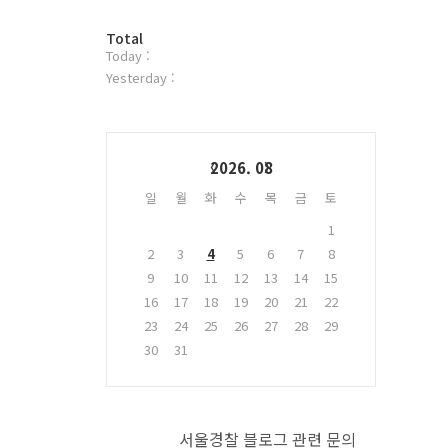
터
방
플
Total
Today :
문
러
자
그
Yesterday :
수
인
Calendar
2026. 08
일
월
화
수
목
금
토
1
2
3
4
5
6
7
8
9
10
11
12
13
14
15
16
17
18
19
20
21
22
23
24
25
26
27
28
29
30
31
서울경찰 블로그 관련 문의