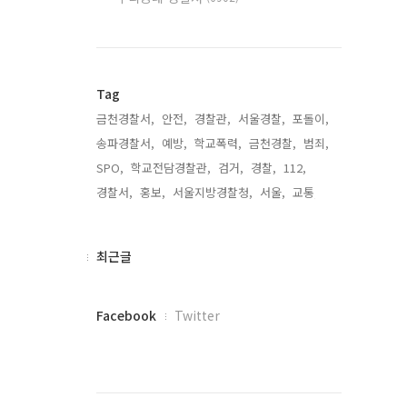
Tag
금천경찰서,
안전,
경찰관,
서울경찰,
포돌이,
송파경찰서,
예방,
학교폭력,
금천경찰,
범죄,
SPO,
학교전담경찰관,
검거,
경찰,
112,
경찰서,
홍보,
서울지방경찰청,
서울,
교통,
최
최근글
근
글
페
Facebook
Twitter
이
스
북
트
위