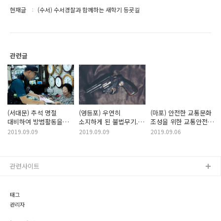
현재글
(수서) 수서경찰과 함께하는 새학기 등굣길
관련글
(서대문) 추석 명절
(영등포) 우연히
(마포) 안전한 교통문화
대비하여 방범활동을
소지하게 된 불법무기..
조성을 위한 교통안전
펼쳤습니다.
어떻게 처리하죠?
캠페인
2019.09.09
2019.09.09
2019.09.06
관련사이트
태그
관리자