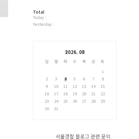
터
방
플
Total
Today :
문
러
자
그
Yesterday :
수
인
Calendar
2026. 08
일
월
화
수
목
금
토
1
2
3
4
5
6
7
8
9
10
11
12
13
14
15
16
17
18
19
20
21
22
23
24
25
26
27
28
29
30
31
서울경찰 블로그 관련 문의