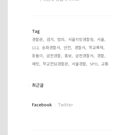
Tag
경찰관,
검거,
범죄,
서울지방경찰청,
서울,
112,
송파경찰서,
안전,
경찰서,
학교폭력,
포돌이,
금천경찰,
홍보,
금천경찰서,
경찰,
예방,
학교전담경찰관,
서울경찰,
SPO,
교통,
최
최근글
근
글
페
Facebook
Twitter
이
스
북
트
위