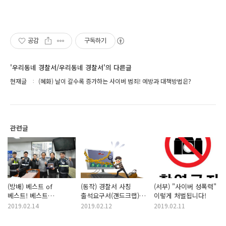
공감
구독하기
'우리동네 경찰서/우리동네 경찰서'의 다른글
현재글
(혜화) 날이 갈수록 증가하는 사이버 범죄! 예방과 대책방법은?
관련글
(방배) 베스트 of
(동작) 경찰서 사칭
(서부) "사이버 성폭력"
베스트! 베스트
출석요구서(갠드크랩)에
이렇게 처벌됩니다!
방배경찰!
속지 마세요!
2019.02.14
2019.02.12
2019.02.11