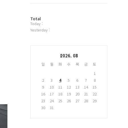
트
위
터
방
플
Total
Today :
문
러
자
그
Yesterday :
수
인
Calendar
2026. 08
일
월
화
수
목
금
토
1
2
3
4
5
6
7
8
9
10
11
12
13
14
15
16
17
18
19
20
21
22
23
24
25
26
27
28
29
30
31