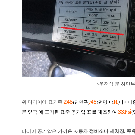
<운전석 문 하단부
245
45
R
위 타이어에 표기된
(단면폭)
/
(편평비)
(타이어
33Psi
문 앞쪽 에 표기된 표준 공기압 표를 대조하여
(
타이어 공기압은 가까운 자동차
정비소나 세차장,
주