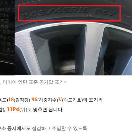
, 타이어 옆면 표준 공기압 표기>
18
96
V
의 표기와
용도)
(림직경)
(하중지수)
(속도기호
)
33Psi
앞),
(뒤)로 맞추면 됩니다.
유소 등지에서도
점검하고 주입할 수 있도록