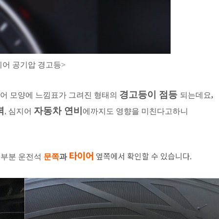
이어 공기압 경고등>
경고등이 점등
이어 모양에 느낌표가 그려진 형태의
되는데요
,
력
자동차 연비
, 심지어
에까지도 영향을 미친다고하니
타이어
옆쪽에서 확인할 수 있습니다.
 대부분
운전석
문쪽
과