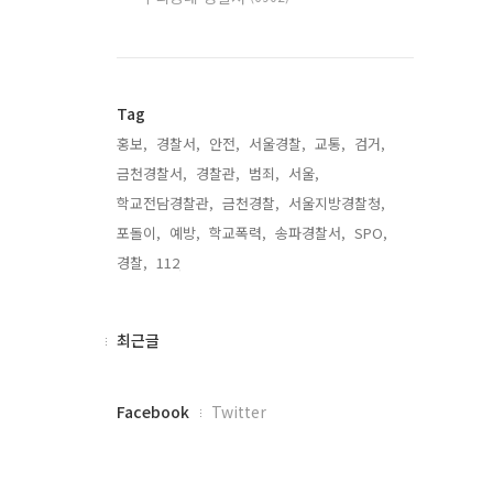
Tag
홍보,
경찰서,
안전,
서울경찰,
교통,
검거,
금천경찰서,
경찰관,
범죄,
서울,
학교전담경찰관,
금천경찰,
서울지방경찰청,
포돌이,
예방,
학교폭력,
송파경찰서,
SPO,
경찰,
112,
최
최근글
근
글
페
Facebook
Twitter
이
스
북