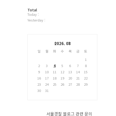
터
방
플
Total
Today :
문
러
자
그
Yesterday :
수
인
Calendar
2026. 08
일
월
화
수
목
금
토
1
2
3
4
5
6
7
8
9
10
11
12
13
14
15
16
17
18
19
20
21
22
23
24
25
26
27
28
29
30
31
서울경찰 블로그 관련 문의