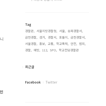
Tag
경찰관,
서울지방경찰청,
서울,
송파경찰서,
금천경찰,
검거,
경찰서,
포돌이,
금천경찰서,
습니
서울경찰,
홍보,
교통,
학교폭력,
안전,
범죄,
경찰,
예방,
112,
SPO,
학교전담경찰관,
최
최근글
근
글
페
Facebook
Twitter
이
 인
스
북
트
위