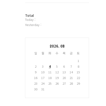
트
위
터
방
플
Total
Today :
문
러
자
그
Yesterday :
수
인
Calendar
2026. 08
일
월
화
수
목
금
토
1
2
3
4
5
6
7
8
9
10
11
12
13
14
15
16
17
18
19
20
21
22
23
24
25
26
27
28
29
30
31