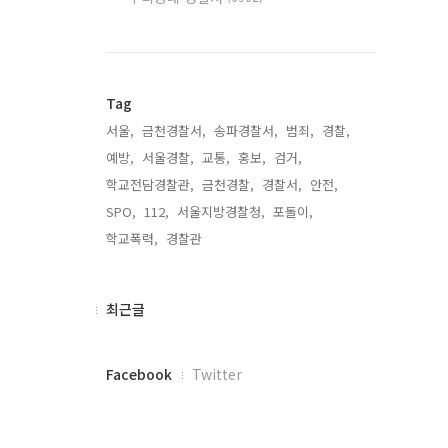
Tag
서울,
금천경찰서,
송파경찰서,
범죄,
경찰,
예방,
서울경찰,
교통,
홍보,
검거,
학교전담경찰관,
금천경찰,
경찰서,
안전,
SPO,
112,
서울지방경찰청,
포돌이,
학교폭력,
경찰관,
최
최근글
근
글
페
Facebook
Twitter
이
스
북