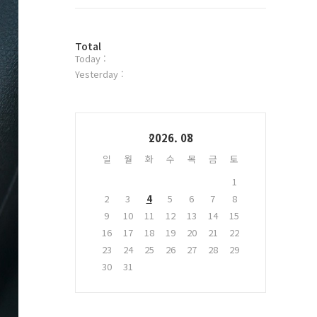
트
위
터
방
플
Total
Today :
문
러
자
그
Yesterday :
수
인
Calendar
2026. 08
일
월
화
수
목
금
토
1
2
3
4
5
6
7
8
9
10
11
12
13
14
15
16
17
18
19
20
21
22
23
24
25
26
27
28
29
30
31