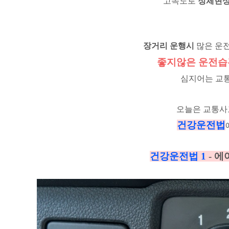
고속도로
정체현
장거리 운행시
많은 운
좋지않은 운전
습
심지어는 교
오늘은 교통사
건강운전법
건강운전법
1
- 에