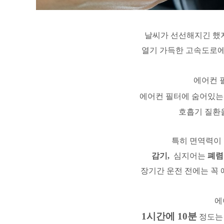
날씨가 선선해지긴 했지
열기 가득한 고속도로에
에어컨 
에어컨 필터에 숨어있
호흡기 질환을
특히 면역력이
감기,
심지어는
폐렴
장기간 운전 전에는 꼭
에
1시간에 10분
정도는