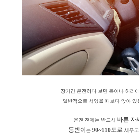
장기간 운전하다 보면 목이나 허리에
일반적으로 서있을 때보다 앉아 있
바른 자
운전 전에는 반드시
등받이
90~110도로
는
세우