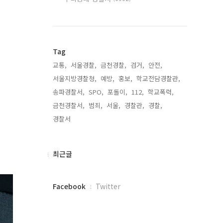
Tag
교통,
서울경찰,
금천경찰,
검거,
안전,
서울지방경찰청,
예방,
홍보,
학교전담경찰관,
송파경찰서,
SPO,
포돌이,
112,
학교폭력,
금천경찰서,
범죄,
서울,
경찰관,
경찰,
경찰서,
최
최근글
근
글
페
Facebook
Twitter
이
스
북