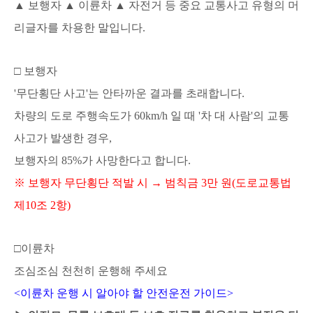
▲ 보행자
▲ 이륜차
▲ 자전거 등 중요 교통사고 유형의 머
리글자를 차용한 말입니다.
□ 보행자
'무단횡단 사고'는 안타까운 결과를 초래합니다.
차량의 도로 주행속도가 60km/h 일 때 '차 대 사람'의 교통
사고가 발생한 경우,
보행자의 85%가 사망한다고 합니다.
※ 보행자 무단횡단 적발 시 → 범칙금 3만 원(도로교통법
제10조 2항)
□
이륜차
조심조심 천천히 운행해 주세요
<이륜차 운행 시 알아야 할 안전운전 가이드>