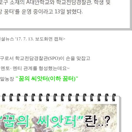
뉴스 '17. 7. 13. 보도화면 캡쳐
>
구로서 학교전담경찰관(SPO)이 손을 맞잡고
 멘토· 멘티 관계를 형성했는데요~
"꿈의 씨앗터
(이하 꿈터)
"
.주말농장