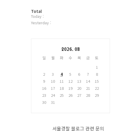
터
방
플
Total
Today :
문
러
자
그
Yesterday :
수
인
Calendar
2026. 08
일
월
화
수
목
금
토
1
2
3
4
5
6
7
8
9
10
11
12
13
14
15
16
17
18
19
20
21
22
23
24
25
26
27
28
29
30
31
서울경찰 블로그 관련 문의