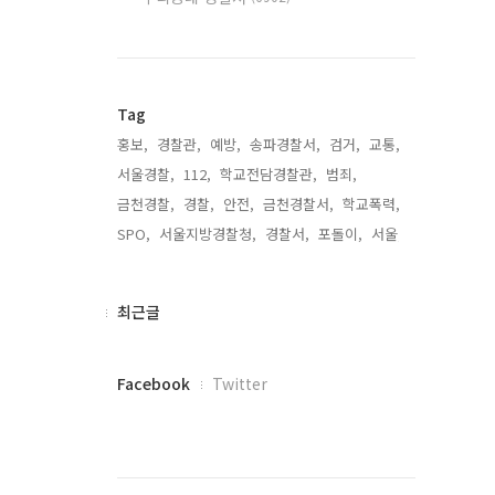
Tag
홍보,
경찰관,
예방,
송파경찰서,
검거,
교통,
서울경찰,
112,
학교전담경찰관,
범죄,
금천경찰,
경찰,
안전,
금천경찰서,
학교폭력,
SPO,
서울지방경찰청,
경찰서,
포돌이,
서울,
최
최근글
근
글
페
Facebook
Twitter
이
스
북
트
위