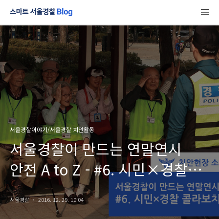
서울경찰이야기/서울경찰 치안활동
서울경찰이 만드는 연말연시
안전 A to Z - #6. 시민×경찰
콜라보치안
서울경찰
2016. 12. 29. 10:04