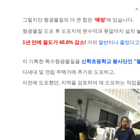
<
그렇지만 형광물질의 더 큰 힘은
‘예방’
에 있습니다.
형광물질 도포 후 도포지역 현수막과 푯말까지 설치 놓
1년 만에 절도가 48.8% 감소!
거의
절반이나 줄었다고 
이 기특한 특수형광물질을
신학초등학교 봉사단인 "
다세대 및 연립 주택가에 추가로 도포하고,
이전에 도포했던, 지역을 검토하여 재 도포하는 작업