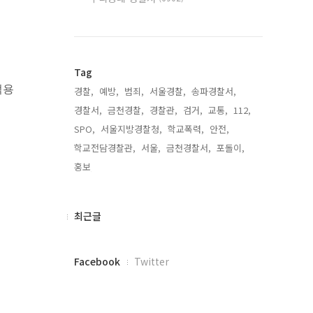
Tag
적용
경찰,
예방,
범죄,
서울경찰,
송파경찰서,
경찰서,
금천경찰,
경찰관,
검거,
교통,
112,
SPO,
서울지방경찰청,
학교폭력,
안전,
학교전담경찰관,
서울,
금천경찰서,
포돌이,
홍보,
최
최근글
근
글
페
Facebook
Twitter
이
스
북