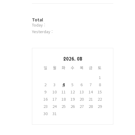
트
위
터
방
플
Total
Today :
문
러
자
그
Yesterday :
수
인
Calendar
2026. 08
일
월
화
수
목
금
토
1
2
3
4
5
6
7
8
9
10
11
12
13
14
15
16
17
18
19
20
21
22
23
24
25
26
27
28
29
30
31