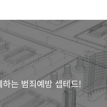
께하는 범죄예방 셉테드!