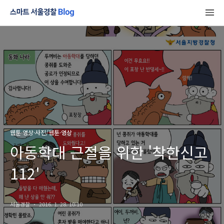
웹툰·영상·사진/웹툰·영상
아동학대 근절을 위한 '착한신고
112'
서울경찰
2016. 1. 28. 10:10