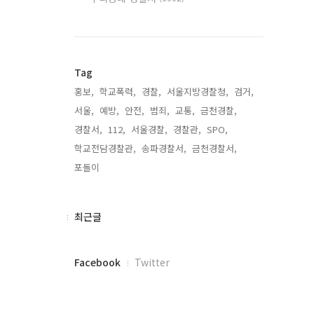
Tag
홍보,
학교폭력,
경찰,
서울지방경찰청,
검거,
서울,
예방,
안전,
범죄,
교통,
금천경찰,
경찰서,
112,
서울경찰,
경찰관,
SPO,
학교전담경찰관,
송파경찰서,
금천경찰서,
포돌이,
최
최근글
근
글
페
Facebook
Twitter
이
스
북