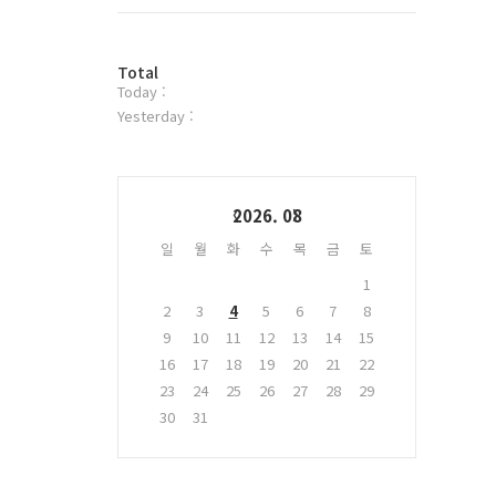
트
위
터
방
플
Total
Today :
문
러
자
그
Yesterday :
수
인
Calendar
2026. 08
일
월
화
수
목
금
토
1
2
3
4
5
6
7
8
9
10
11
12
13
14
15
16
17
18
19
20
21
22
23
24
25
26
27
28
29
30
31