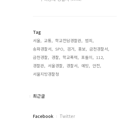
Tag
서울,
교통,
학교전담경찰관,
범죄,
송파경찰서,
SPO,
검거,
홍보,
금천경찰서,
금천경찰,
경찰,
학교폭력,
포돌이,
112,
경찰관,
서울경찰,
경찰서,
예방,
안전,
서울지방경찰청,
최
최근글
근
글
페
Facebook
Twitter
이
스
북