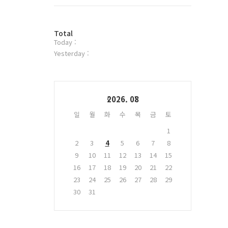
트
위
터
방
플
Total
Today :
문
러
자
그
Yesterday :
수
인
Calendar
2026. 08
일
월
화
수
목
금
토
1
2
3
4
5
6
7
8
9
10
11
12
13
14
15
16
17
18
19
20
21
22
23
24
25
26
27
28
29
30
31