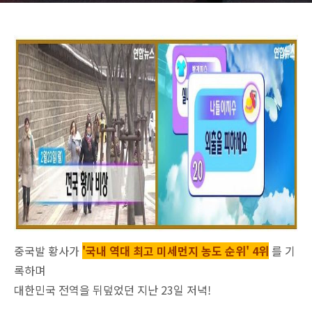
중국발 황사가
'국내 역대 최고 미세먼지 농도 순위' 4위
를
기
록하며
대한민국 전역을 뒤덮었던 지난 23일 저녁!