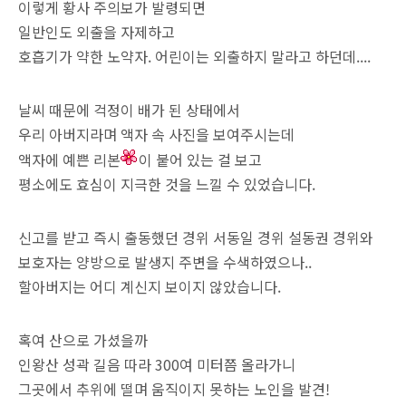
이렇게 황사 주의보가 발령되면
일반인도 외출을 자제하고
호흡기가 약한 노약자. 어린이는 외출하지 말라고 하던데....
날씨 때문에 걱정이 배가 된 상태에서
우리 아버지라며 액자 속 사진을 보여주시는데
액자에 예쁜 리본
이 붙어 있는 걸 보고
평소에도 효심이 지극한 것을 느낄 수 있었습니다.
신고를 받고 즉시 출동했던 경위 서동일 경위 설동권 경위와
보호자는 양방으로 발생지 주변을 수색하였으나..
할아버지는 어디 계신지 보이지 않았습니다.
혹여 산으로 가셨을까
인왕산 성곽 길음 따라 300여 미터쯤 올라가니
그곳에서 추위에 떨며 움직이지 못하는 노인을 발견!