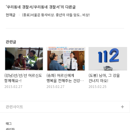
'우리동네 경찰서/우리동네 경찰서'의 다른글
현재글
(종로)서울은 황사비상. 중년의 아들 맘도.. 비상!
관련글
(강남)선/선/선 어르신도
(송파) 어르신에게
(도봉) 님아, 그 강을
함께해요~!
행복을 전해주는 건강
건너지 마오!
웃음 전파사
2015.02.27
2015.02.27
2015.02.25
관련사이트
태그
관리자