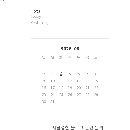
터
방
플
Total
Today :
문
러
자
그
Yesterday :
수
인
Calendar
2026. 08
일
월
화
수
목
금
토
1
2
3
4
5
6
7
8
9
10
11
12
13
14
15
16
17
18
19
20
21
22
23
24
25
26
27
28
29
30
31
서울경찰 블로그 관련 문의