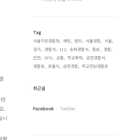
Tag
서울지방경찰청,
예방,
범죄,
서울경찰,
서울,
검거,
경찰서,
112,
송파경찰서,
홍보,
경찰,
안전,
SPO,
교통,
학교폭력,
금천경찰서,
경찰관,
포돌이,
금천경찰,
학교전담경찰관,
경
최
최근글
근
하던
글
페
Facebook
Twitter
요,
이
습니
스
북
트
발령
위