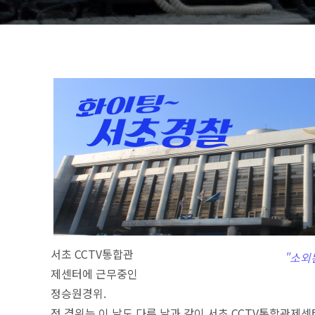
서초 CCTV통합관
"
소외
제센터에 근무중인
정승원경위.
정 경위는 이 날도 다른 날과 같이 서초 CCTV통합관