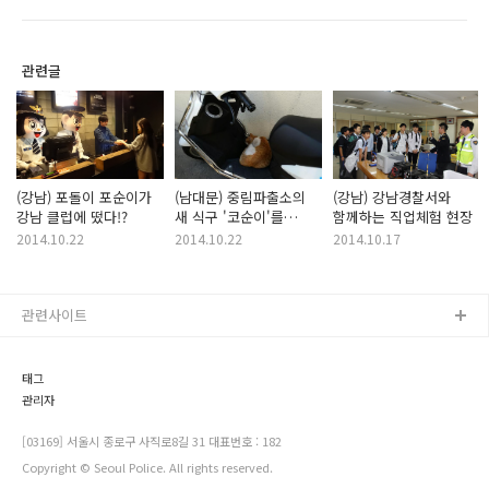
관련글
(강남) 포돌이 포순이가
(남대문) 중림파출소의
(강남) 강남경찰서와
강남 클럽에 떴다!?
새 식구 '코순이'를
함께하는 직업체험 현장
소개합니다.
2014.10.22
2014.10.22
2014.10.17
관련사이트
태그
관리자
[03169] 서울시 종로구 사직로8길 31 대표번호 : 182
Copyright © Seoul Police. All rights reserved.