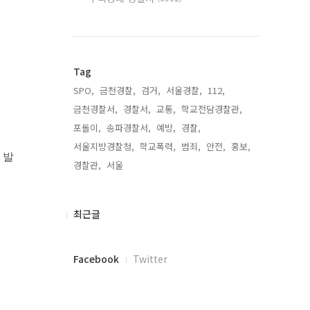
Tag
SPO,
금천경찰,
검거,
서울경찰,
112,
금천경찰서,
경찰서,
교통,
학교전담경찰관,
포돌이,
송파경찰서,
예방,
경찰,
서울지방경찰청,
학교폭력,
범죄,
안전,
홍보,
 발
경찰관,
서울,
최
최근글
근
글
페
Facebook
Twitter
이
스
북