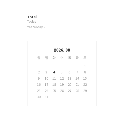
트
위
터
방
플
Total
Today :
문
러
자
그
Yesterday :
수
인
Calendar
2026. 08
일
월
화
수
목
금
토
1
2
3
4
5
6
7
8
9
10
11
12
13
14
15
16
17
18
19
20
21
22
23
24
25
26
27
28
29
30
31