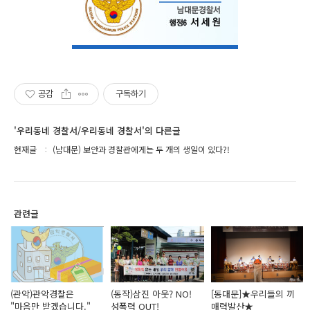
공감
구독하기
'우리동네 경찰서/우리동네 경찰서'의 다른글
현재글
(남대문) 보안과 경찰관에게는 두 개의 생일이 있다?!
관련글
(관악)관악경찰은
(동작)삼진 아웃? NO!
[동대문]★우리들의 끼
"마음만 받겠습니다."
성폭력 OUT!
매력발산★