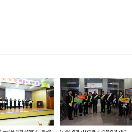
력 근절을 위해 뭉쳤다!「警-學
(강북) 영화 시사회에 간 강북경찰 SPO