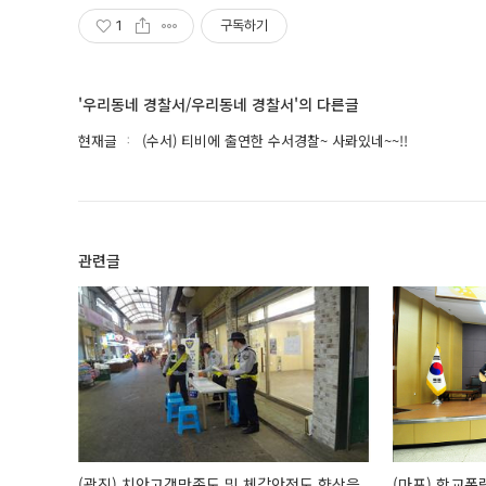
1
구독하기
'우리동네 경찰서/우리동네 경찰서'의 다른글
현재글
(수서) 티비에 출연한 수서경찰~ 사롸있네~~!!
관련글
(광진) 치안고객만족도 및 체감안전도 향상을
(마포) 학교폭