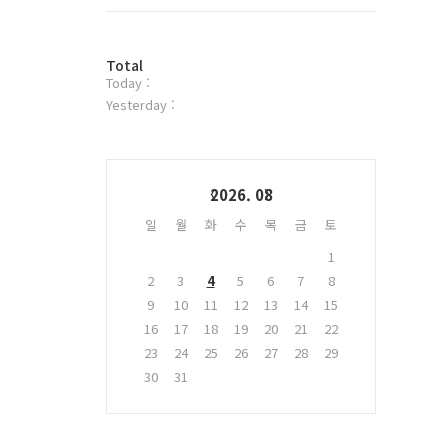
트
위
터
방
플
Total
Today :
문
러
자
그
Yesterday :
수
인
Calendar
2026. 08
일
월
화
수
목
금
토
1
2
3
4
5
6
7
8
9
10
11
12
13
14
15
16
17
18
19
20
21
22
23
24
25
26
27
28
29
30
31