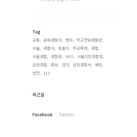
Tag
교통,
송파경찰서,
범죄,
학교전담경찰관,
서울,
경찰서,
포돌이,
학교폭력,
경찰,
서울경찰,
경찰관,
SPO,
서울지방경찰청,
금천경찰,
홍보,
검거,
금천경찰서,
예방,
안전,
112,
최
최근글
근
글
페
Facebook
Twitter
이
스
북