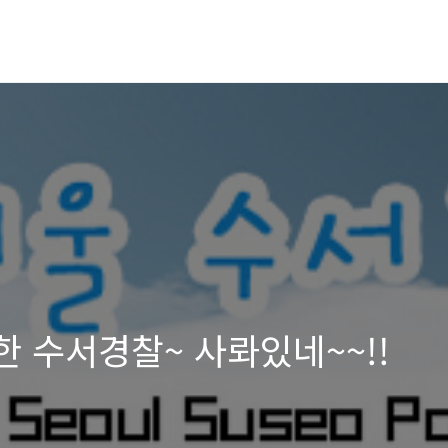
한 수서경찰~ 사롸있네~~!!