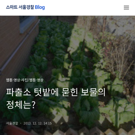
웹툰·영상·사진/웹툰·영상
파출소 텃밭에 묻힌 보물의
정체는?
서울경찰
2013. 12. 12. 14:15