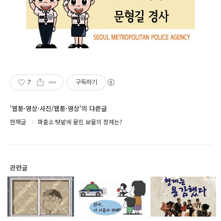
7
구독하기
'웹툰·영상·사진/웹툰·영상'의 다른글
현재글
파출소 텃밭에 묻힌 보물의 정체는?
관련글