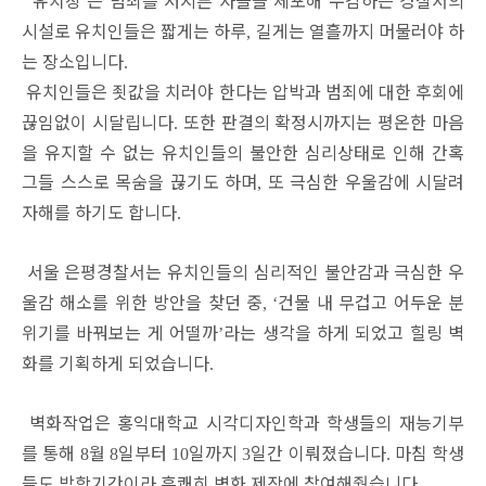
유치장
은 범죄를 저지른 자들을 체포해 수감하는 경찰서의
‘
’
시설로 유치인들은 짧게는 하루
길게는 열흘까지 머물러야 하
,
는 장소입니다
.
유치인들은 죗값을 치러야 한다는 압박과 범죄에 대한 후회에
끊임없이 시달립니다
또한 판결의 확정시까지는 평온한 마음
.
을 유지할 수 없는 유치인들의 불안한 심리상태로 인해 간혹
그들 스스로 목숨을 끊기도 하며
또 극심한 우울감에 시달려
,
자해를 하기도 합니다
.
서울 은평경찰서는 유치인들의 심리적인 불안감과 극심한 우
울감 해소를 위한 방안을 찾던 중
건물 내 무겁고 어두운 분
, ‘
위기를 바꿔보는 게 어떨까
라는 생각을 하게 되었고 힐링 벽
’
화를 기획하게 되었습니다
.
벽화작업은 홍익대학교 시각디자인학과 학생들의 재능기부
를 통해
월
일부터
일까지
일간 이뤄졌습니다
마침 학생
8
8
10
3
.
들도 방학기간이라 흔쾌히 벽화 제작에 참여해줬습니다
.