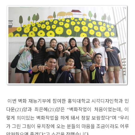
이번 벽화 재능기부에 참여한 홍익대학교 시각디자인학과 민
다운
양과 최은혜
양은
벽화작업이 처음이었는데
이
(21)
(21)
“
,
렇게 의미있는 벽화작업을 하게 돼서 정말 보람찼다
며
우리
”
“
가 그린 그림이 유치장에 오는 분들의 마음을 조금이라도 어루
만져줬으면 좋겠다
고 소감을 전했습니다
”
.