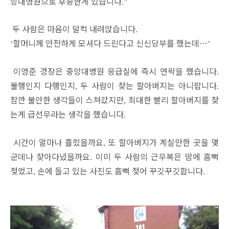
앙대병원으로 후송한게 있습니다
.”
두 사람은 마음이 덜컥 내려앉습니다
.
할머니께 안전하게 모셔다 드린다고 신신당부를 했는데
…
‘
’
이영준 경장은 중앙대병원 응급실에 즉시 연락을 했습니다
.
불행인지 다행인지
두 사람이 찾는 할아버지는 아니랍니다
,
.
잠깐 불안한 생각들이 스쳐갔지만
최대한 빨리 할아버지를 찾
,
는게 급선무라는 생각을 했습니다
.
시간이 얼마나 흘렀을까요
또 할아버지가 계실만한 곳을 몇
,
군데나 찾아다녔을까요
이미 두 사람의 근무복은 땀에 흠뻑
.
젖었고
손에 들고 있는 사진도 흠뻑 젖어 꾸깃꾸깃합니다
,
.