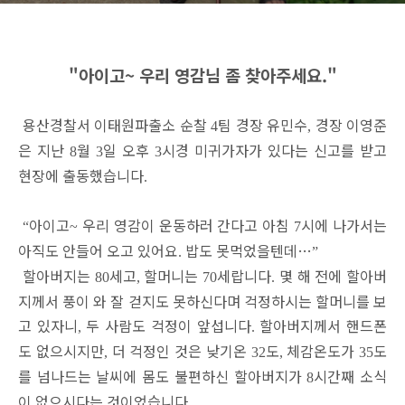
"아이고~ 우리 영감님 좀 찾아주세요."
용산경찰서 이태원파출소 순찰
팀 경장 유민수
경장 이영준
4
,
은 지난
월
일 오후
시경 미귀가자가 있다는 신고를 받고
8
3
3
현장에 출동했습니다
.
아이고
우리 영감이 운동하러 간다고 아침
시에 나가서는
“
~
7
아직도 안들어 오고 있어요
밥도 못먹었을텐데
…
.
”
할아버지는
세고
할머니는
세랍니다
몇 해 전에 할아버
80
,
70
.
지께서 풍이 와 잘 걷지도 못하신다며 걱정하시는 할머니를 보
고 있자니
두 사람도 걱정이 앞섭니다
할아버지께서 핸드폰
,
.
도 없으시지만
더 걱정인 것은 낮기온
도
체감온도가
도
,
32
,
35
를 넘나드는 날씨에 몸도 불편하신 할아버지가
시간째 소식
8
이 없으시다는 것이었습니다
.