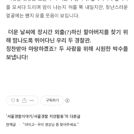
를 모셔다 드리며 땀이 나는지 혀를 쭉 내밀지만
장난스러운
,
얼굴에는 왠지 모를 웃음이 보입니다
.
더운 날씨에 장시간 외출
하신 할아버지를 찾기 위
(?)
해 땀나도록 뛰어다닌 우리 두 경찰관
.
칭찬받아 마땅하겠죠
두 사람을 위해 시원한 박수를
?
보냅니다
!
5
구독하기
'서울경찰이야기/서울경찰 치안활동'의 다른글
현재글
"아이고~ 우리 영감님 좀 찾아주세요."