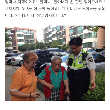
얼마나 다행이에요
할머니
할아버지 손 한번 잡아주세요
~
,
.”
그제서야
두 사람이 눈에 들어왔는지 할머니도 노여움을 푸십
,
니다
감사합니다
정말 감사합니다
. “
.
.”