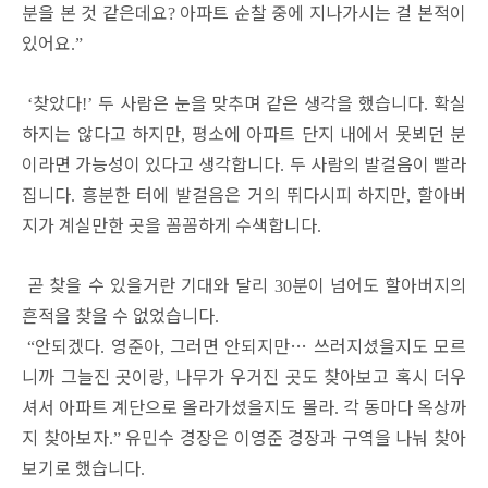
분을 본 것 같은데요
아파트 순찰 중에 지나가시는 걸 본적이
?
있어요
.”
찾았다
두 사람은 눈을 맞추며 같은 생각을 했습니다
확실
‘
!’
.
하지는 않다고 하지만
평소에 아파트 단지 내에서 못뵈던 분
,
이라면 가능성이 있다고 생각합니다
두 사람의 발걸음이 빨라
.
집니다
흥분한 터에 발걸음은 거의 뛰다시피 하지만
할아버
.
,
지가 계실만한 곳을 꼼꼼하게 수색합니다
.
곧 찾을 수 있을거란 기대와 달리
분이 넘어도 할아버지의
30
흔적을 찾을 수 없었습니다
.
안되겠다
영준아
그러면 안되지만
…
쓰러지셨을지도 모르
“
.
,
니까 그늘진 곳이랑
나무가 우거진 곳도 찾아보고 혹시 더우
,
셔서 아파트 계단으로 올라가셨을지도 몰라
각 동마다 옥상까
.
지 찾아보자
유민수 경장은 이영준 경장과 구역을 나눠 찾아
.”
보기로 했습니다
.