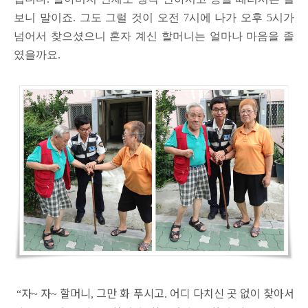
보니 말이죠
.
그도 그럴 것이 오전
7
시에 나가 오후
5
시가
넘어서 찾으셨으니 혼자 계신 할머니는 얼마나 마음을 졸
였을까요
.
자
자
할머니
그만 화 푸시고
어디 다치신 곳 없이 찾아서
“
~
~
,
.