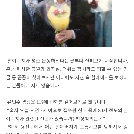
할아버지가 평소 운동하신다는 곳부터 살펴보기 시작합니다
.
주변 위치한 공원과 화장실
더위를 잠시라도 피할 수 있는 건
,
물 등 꼼꼼히 찾아보지만 어디에도 사진 속 할아버지를 보셨다
는 분들이 계시지 않습니다
.
유민수 경장은
에 전화를 걸어보기로 했습니다
119
.
혹시 오늘 오전
시 이후로 접수된 신고 중에
세 정도의 할
“
7
80
아버지가 관련된 신고가 있습니까
인상착의는
…
?
”
아까 용산구에서 어떤 할아버지가 교통사고를 당하셔서 중
“