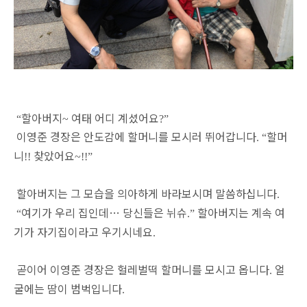
할아버지
여태 어디 계셨어요
“
~
?”
이영준 경장은 안도감에 할머니를 모시러 뛰어갑니다
할머
. “
니
찾았어요
!!
~!!”
할아버지는 그 모습을 의아하게 바라보시며 말씀하십니다
.
여기가 우리 집인데
…
당신들은 뉘슈
할아버지는 계속 여
“
.”
기가 자기집이라고 우기시네요
.
곧이어 이영준 경장은 헐레벌떡 할머니를 모시고 옵니다
얼
.
굴에는 땀이 범벅입니다
.