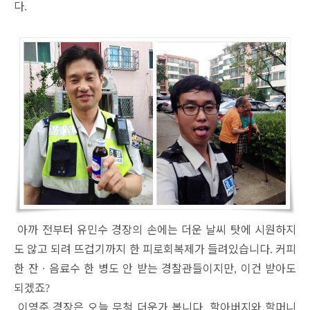
다
.
아까 전부터 유민수 경장의 손에는 더운 날씨 탓에 시원하지
도 않고 되려 뜨겁기까지 한 피로회복제가 들려있습니다
커피
.
한 잔
ㆍ
음료수 한 병도 안 받는 경찰관들이지만
이건 받아도
,
되겠죠
?
이영준 경장은 오늘 무척 더운가 봅니다
할아버지와 할머니
.