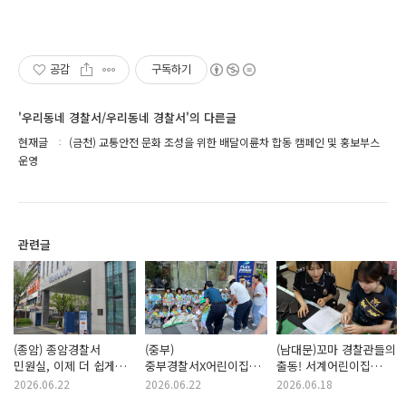
공감
구독하기
'우리동네 경찰서/우리동네 경찰서'의 다른글
현재글
(금천) 교통안전 문화 조성을 위한 배달이륜차 합동 캠페인 및 홍보부스
운영
관련글
(종암) 종암경찰서
(중부)
(남대문)꼬마 경찰관들의
민원실, 이제 더 쉽게
중부경찰서X어린이집이
출동! 서계어린이집
찾으실 수 있습니다!⭐
함께한 찾아가는
중림파출소 체험학습
2026.06.22
2026.06.22
2026.06.18
교통안전 캠페인 &
현장