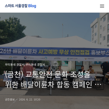
우리동네 경찰서/우리동네 경찰서
(금천) 교통안전 문화 조성을
위한 배달이륜차 합동 캠페인 및
홍보부스운영
금천홍보
2026. 6. 22. 10:20