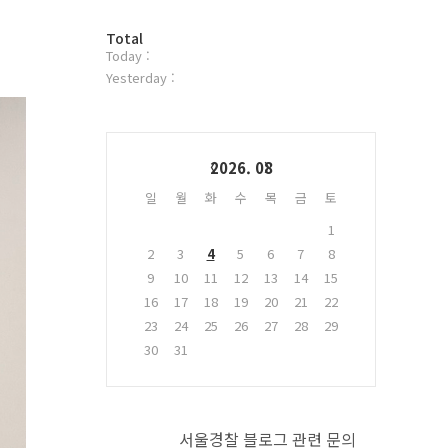
터
방
플
Total
Today :
문
러
자
그
Yesterday :
수
인
Calendar
2026. 08
일
월
화
수
목
금
토
1
2
3
4
5
6
7
8
9
10
11
12
13
14
15
16
17
18
19
20
21
22
23
24
25
26
27
28
29
30
31
서울경찰 블로그 관련 문의