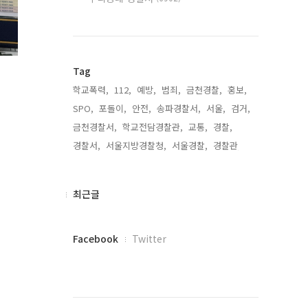
Tag
학교폭력,
112,
예방,
범죄,
금천경찰,
홍보,
SPO,
포돌이,
안전,
송파경찰서,
서울,
검거,
금천경찰서,
학교전담경찰관,
교통,
경찰,
경찰서,
서울지방경찰청,
서울경찰,
경찰관,
최
최근글
근
글
페
Facebook
Twitter
이
스
북
트
위