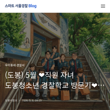
우리동네 경찰서
(도봉) 5월 ❤직원 자녀
도봉청소년 경찰학교 방문기❤
(동의O)
도봉서홍보
2026. 5. 6. 09:19