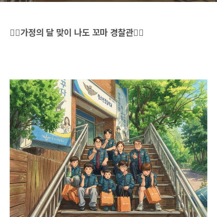
👮‍♀️가정의 달 맞이 나도 꼬마 경찰관👮‍♂️