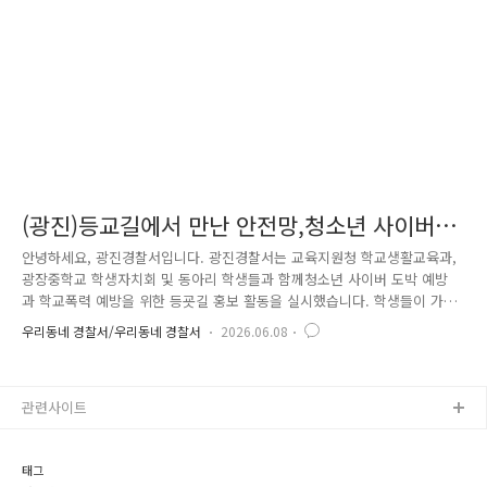
직접 체감할 수 있도록 가시적인 순찰활동을 전개했..
(광진)등교길에서 만난 안전망,청소년 사이버도
박 학교폭력 예방 홍보
안녕하세요, 광진경찰서입니다. 광진경찰서는 교육지원청 학교생활교육과,
광장중학교 학생자치회 및 동아리 학생들과 함께청소년 사이버 도박 예방
과 학교폭력 예방을 위한 등굣길 홍보 활동을 실시했습니다. 학생들이 가
장 많이 오가는 등굣길에서 학생들이 직접 목소리를 내며친구들에게 예방
우리동네 경찰서/우리동네 경찰서
2026.06.08
메시지를 전달한 뜻깊은 현장을 소개합니다. 🚔 피켓을 들고 등교길을 지켜
라 이른 아침 광장중학교 앞 등굣길은 평소와 다른 활기로 가득했습니다.
학생자치회와 동아리 학생들은 직접 제작한 피켓과 현수막을 들고등교하는
관련사이트
친구들에게 학교폭력 예방의 중요성을 알렸습니다. 광진경찰서 경찰관과
교육지원청 관계자, 학생자치회 및 동아리 학생들이 함께 참여해학교폭력
없는 안전한 학교 만들기에 뜻을 모았습니다. ..
태그