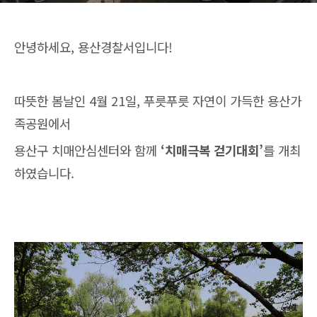
안녕하세요, 용산경찰서입니다!
따뜻한 봄날인 4월 21일, 푸릇푸릇 자연이 가득한 용산가
족공원에서
용산구 치매안심센터와 함께
‘치매극복 걷기대회’
를 개최
하였습니다.