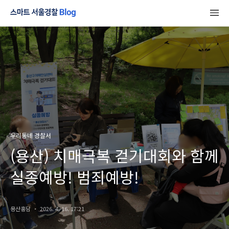
우리동네 경찰서
(용산) 치매극복 걷기대회와 함께
실종예방! 범죄예방!
용산홍담
2026. 4. 16. 17:21