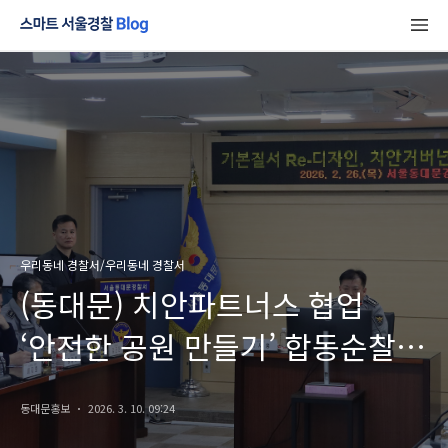
우리동네 경찰서/우리동네 경찰서
(동대문) 치안파트너스 협업
‘안전한 공원 만들기’ 합동순찰
실시
동대문홍보
2026. 3. 10. 09:24