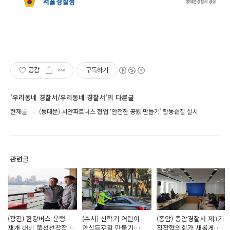
공감
구독하기
'우리동네 경찰서/우리동네 경찰서'의 다른글
현재글
(동대문) 치안파트너스 협업 ‘안전한 공원 만들기’ 합동순찰 실시
관련글
(광진) 한강버스 운행
(수서) 신학기 어린이
(종암) 종암경찰서 제3기
재개 대비 뚝섬선착장
안심등굣길 만들기
직장협의회가 새롭게