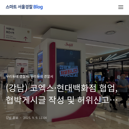
우리동네 경찰서/우리동네 경찰서
(강남) 코엑스·현대백화점 협업,
협박게시글 작성 및 허위신고
범죄예방 홍보 영상 송출
강남 홍보
2025. 9. 9. 11:04