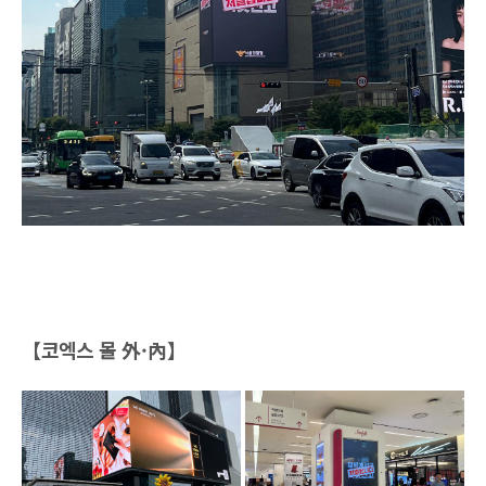
【코엑스 몰 外·內】