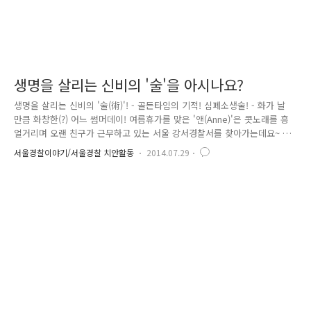
생명을 살리는 신비의 '술'을 아시나요?
생명을 살리는 신비의 '술(術)'! - 골든타임의 기적! 심폐소생술! - 화가 날
만큼 화창한(?) 어느 썸머데이! 여름휴가를 맞은 '앤(Anne)'은 콧노래를 흥
얼거리며 오랜 친구가 근무하고 있는 서울 강서경찰서를 찾아가는데요~ 처
음 온 서울 땅이 마냥 신기하기만 한 시골뜨기 앤. 이곳저곳을 구경하느라
서울경찰이야기/서울경찰 치안활동
2014.07.29
정신이 없네요~ 마침내 보고 싶은 친구가 근무하는 경무계에 도착! 지난 세
월 못다 나눈 이야기로 시간이 가는 줄 모르네요. 더운 날씨와 지칠 줄 모
르는 폭풍 수다로 입이 마른 앤은 시워~언 하게 물을 들이켜는데요! 바.로.
그.때.!!!!!(느낌표 다섯 개!) 그만 입으로 들어간 물이 정통으로! 기도를 꽉
틀어막고 말았네요! (맙소사!) 갑작스러운 상황에 당황한 앤은 목을 부여잡
고 '꺽꺽'거리며 괴로워하다..