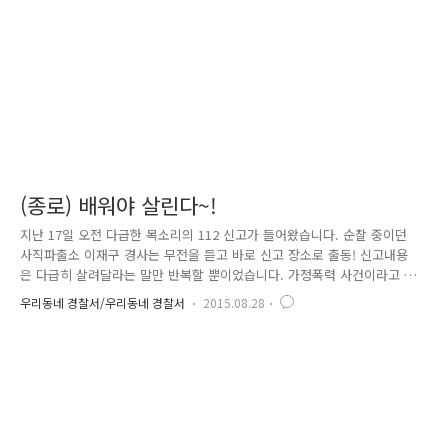
"위험에 처한 시민이 기댈 곳은 나의 신고 뿐이다"..
(종로) 배워야 살린다~!
지난 17일 오전 다급한 목소리의 112 신고가 들어왔습니다. 순찰 중이던
사직파출소 이재구 경사는 무전을 듣고 바로 신고 장소로 출동! 신고내용
은 다급히 살려달라는 말만 반복할 뿐이었습니다. 가정폭력 사건이라고 생
각하고 신속하게 핸들을 돌려 신고 장소에 도착하였고 모여 있던 주민들이
우리동네 경찰서/우리동네 경찰서
2015.08.28
순찰차를 보자마자 다급하게 빨리 건물 2층으로 올라가 보라고 했습니다.
한달음에 올라가 보니 한 남성이 2살 남짓한 아기에게 심폐소생술을 하고
있었습니다. 하지만 아이 눈이 이미 돌아가고 호흡까지 멈춘 상황.. 경찰교
육을 통해 CPR(심폐소생술)을 익힌 이재구 경사는 아기를 넘겨받아 교육받
은 대로 즉시 CPR을 실시! 함께 출동한 황준현 경위는 아기의 상태를 출동
중인 구조대와 교신하며 CPR의 구체적인 방법을 전달하는 역..