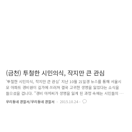
요구조자가 갑자기 쓰러지는 등 응급상황이 발생할 때도 있습니다. 응급상
황에 대비하여, 모든 경찰관들은 연 1회 이상 심폐소생술(CPR)관련 교육을
받고 있습니다. Q. CPR? 심폐소생술 [cardiopulmon..
(금천) 투철한 시민의식, 작지만 큰 관심
'투철한 시민의식, 작지만 큰 관심' 지난 10월 21일경 뉴스를 통해 서울시
모 아파트 경비원이 길가에 쓰러져 결국 고귀한 생명을 잃었다는 소식을
들으셨을 겁니다. "경비 아저씨가 생명을 잃게 된 과정 속에는 시민들의 무
관심이 자리하고 있었다"고 전해져, 뉴스를 접하는 모두가 안타까움을 금
우리동네 경찰서/우리동네 경찰서
2015.10.24
치 못했는데요. 고귀한 생명을 잃게 된 사고 경위를 조사하는 과정에서 사
고 주변 CCTV를 확인 한 결과 6명의 시민과 차량 3대가 경비 아저씨를 그
냥 지나치는 장면이 포착되었기 때문입니다. "노숙자 겠거니" "술에 취해
잠시 잠들었거니" "설마 생명을 잃겠어" 라고 생각하기 쉽고, 무심코 지나
쳤겠지만.. "길에 쓰러진 당사자가 내가 될수 있고 우리 가족일 수 있다"