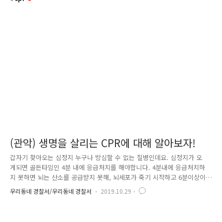
(관악) 생명을 살리는 CPR에 대해 알아보자!
갑자기 찾아오는 심정지 누구나 방심할 수 없는 질병인데요. 심정지가 오
게되면 골든타임인 4분 내에 응급처치를 해야합니다. 4분내에 응급처치하
지 못하면 뇌는 산소를 공급받지 못해, 뇌세포가 죽기 시작하고 6분이상이
경과하면 뇌사상태에도 이르게 되는데요. 뇌손상이 오게 되면 되살아난다
우리동네 경찰서/우리동네 경찰서
2019.10.29
하더라도 정상적인 생활을 할 수 없게 된다고 합니다. 그래서 골든타임인 4
분이 매우 중요합니다. 저희 경찰관들은 매우 다양한 일을 접하고, 초동조
치의 중요성을 항상 강조합니다. 112신고출동하여, 현장에 도착하였을 때