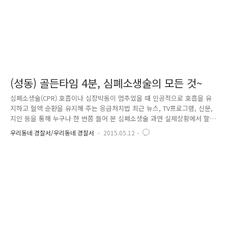
(성동) 골든타임 4분, 심폐소생술의 모든 것~
심폐소생술(CPR) 호흡이나 심장박동이 멈추었을 때 인공적으로 호흡을 유
지하고 혈액 순환을 유지해 주는 응급처치법 최근 뉴스, TV프로그램, 신문,
지인 등을 통해 누구나 한 번쯤 들어 본 심폐소생술 과연 실제상황에서 할
수 있는 사람은 몇 명이나 될까요? 심정지 환자는 호흡이 정지된 순간부터
우리동네 경찰서/우리동네 경찰서
2015.05.12
분당 생존율이 10%씩 줄어든다는 사실!!!!!!!!! 이렇듯 심폐소생술의 중요
성은 골든타임 4분에서 알 수 있는데요. 골든타임은 사고나 사건에서 인명
을 구조하기 위한 초반 금쪽같은 시간으로 항공사의 경우 비상 상황 발생
시 90초 내에 승객 탈출, 심정지 환자의 경우 최소 5분~ 최대 10분이내에
심폐소생술이 시행돼야 합니다. 4분 이내에 실시하지 않으면 뇌손상 가능
성이 몹시 높아 사망으로 이어질 수 있는 반면 4..