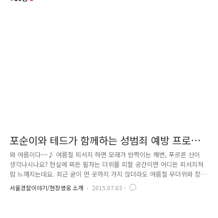
포순이와 테드가 함께하는 성범죄 예방 프로젝
트
와 여름이다~~♪ 여름철 피서지 하면 모래가 반짝이는 해변, 푸르른 산이
생각나시나요? 현실에 찌든 필자는 더위를 피할 공간이면 어디든 피서지처
럼 느껴지는데요. 최근 굳이 먼 곳까지 가지 않더라도 여름철 무더위와 장
마를 피해 도심 속 힐링 공간으로 피서를 떠나는 사람들이 늘고 있다고 하
서울경찰이야기/현장영웅 소개
2015.07.03
죠? 피서지가 별거 있나요? 더위를 피할 수 있고 나만의 여유와 낭만을 느
낄 수 있는 곳이라면 그 어디든 힐링 피서지. 필자는 쉬는 날이면 친구들과
더위를 피해 영화관을 자주 찾곤 하는데요. 쉽게 찾을 수 있는 도심 속 피