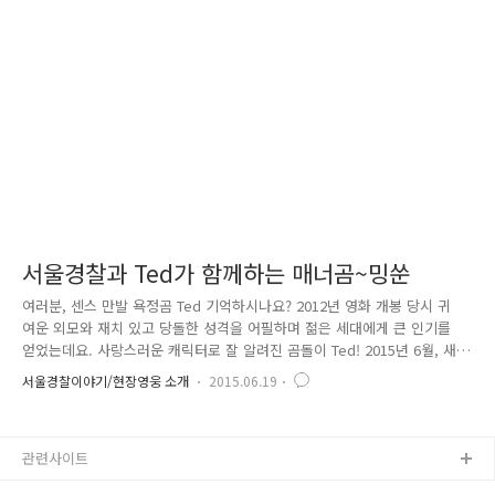
서지 영화관에서 재미있는 일이 벌어진다는 소식을 들었습니다. ^^ 여러
분, 센스폭발 욕정곰 테드 아시죠?? 현재 절찬리에 상영 중인 영화 「19곰
테드 2」의 주인공! 국내 영화 팬들을 만나러 올해 6월 ..
서울경찰과 Ted가 함께하는 매너곰~밍쑨
여러분, 센스 만발 욕정곰 Ted 기억하시나요? 2012년 영화 개봉 당시 귀
여운 외모와 재치 있고 당돌한 성격을 어필하며 젊은 세대에게 큰 인기를
얻었는데요. 사랑스러운 캐릭터로 잘 알려진 곰돌이 Ted! 2015년 6월, 새
롭게 국내 팬들을 만나러 한국에 상륙한다고 합니다. 재미와 웃음으로 따
서울경찰이야기/현장영웅 소개
2015.06.19
뜻함을 선물한 Ted가 이번엔 어떤 모습을 보여줄지 벌써 기대가 되는데요.
^^ #01. "오"다 (Ted 다가오다) 이런 Ted가 '매너곰'으로 거듭나고자 서울
경찰에게 발칙한 제안을 했습니다. 바로, 서울경찰과 Ted가 함께 알려주는
관련사이트
성범죄 예방 프로젝트 'Ted 처럼 매너 지키기 - 곰곰곰' 이벤트! Ted가 '하
지 말아야 할 행동'을 직접 연기하고, 이를 포스터로 제작하여 시민들에게