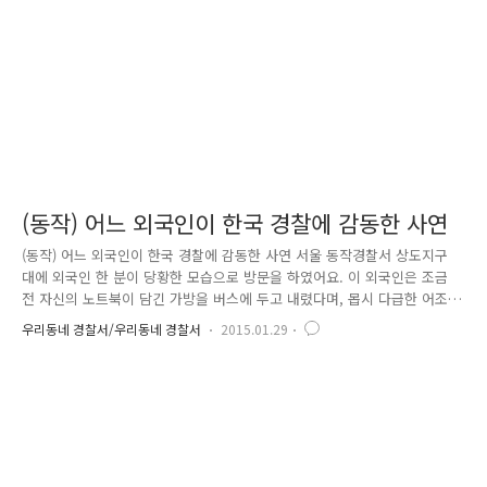
들의 거주지를 일일이 확인하던 중, 경기도의 한 아파트에서 할머니와 비
슷한 인..
(동작) 어느 외국인이 한국 경찰에 감동한 사연
(동작) 어느 외국인이 한국 경찰에 감동한 사연 서울 동작경찰서 상도지구
대에 외국인 한 분이 당황한 모습으로 방문을 하였어요. 이 외국인은 조금
전 자신의 노트북이 담긴 가방을 버스에 두고 내렸다며, 몹시 다급한 어조
로 말을 하였어요. 상도지구대 최대규 경위와 정수홍 순경은 이에 당황하
우리동네 경찰서/우리동네 경찰서
2015.01.29
지 않고 짧은 영어 실력이지만 침착하게 대화를 시작하였어요. 우선 외국
인이 탑승했던 버스를 파악하는 것이 급선무였죠~~ 우여곡절 대화한 끝에
노트북을 놓고 내린 버스를 특정한 최대규 경위는 버스 회사에 수차례 연
락을 시도하였어요. 하지만 노트북의 행방을 알기는 쉽지 않았습니다. 소중
한 자료가 담긴 노트북을 이대로 포기하려던 순간 최후의 방법으로 외국인
과 함께 순찰차를 타고 직접 버스 종점에 가서 확인해보기로 하였습니다.
버..