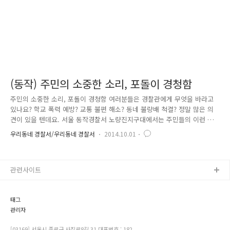
(동작) 주민의 소중한 소리, 포돌이 경청함
주민의 소중한 소리, 포돌이 경청함 여러분들은 경찰관에게 무엇을 바라고
있나요? 학교 폭력 예방? 교통 불편 해소? 동네 불량배 척결? 정말 많은 의
견이 있을 텐데요. 서울 동작경찰서 노량진지구대에서는 주민들의 이런 의
견을 직접 청취하고, 실제 근무에 적극적으로 반영하기 위하여 포돌이 경
우리동네 경찰서/우리동네 경찰서
2014.10.01
청함을 제작하였습니다!! 경찰에게 하고 싶은 말씀이 있다고요? 그렇다면
고민 고민하지 마~~^^ 바로 이것이 포돌이 경청함이에요. 경청함에는 볼펜
과 종이를 비치하여 누구든 편하게 다양한 의견을 기재할 수 있어요. 주민
관련사이트
들의 잃어버린 소리를 찾아서 Go!! Go!! 노량진 관내 주택밀집지역 이곳,
저곳에 포돌이 경청함을 설치하였습니다. 기재된 주민들의 의견은 매일 정
기적으로 취합하여 꼼꼼히 확인하고 있습니다. 포돌이 순찰함은..
태그
관리자
[03169] 서울시 종로구 사직로8길 31 대표번호 : 182