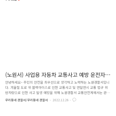
(노원서) 사업용 자동차 교통사고 예방 운전자
교육
안녕하세요~ 주민의 안전을 최우선으로 생각하고 노력하는 노원경찰서입니
다. 겨울철 도로 위 블랙아이스로 인한 교통사고 및 연말연시 교통 법규 위
반차량으로 인한 사고 발생 예방을 위해 노원경찰서 교통안전계에서는 관
내 운수업체(사업용 자동차 업체 등 31개소)와 LPG충전소 등을 방문하여
우리동네 경찰서/우리동네 경찰서
2022.12.26
교통안전 교육을 실시하였습니다. 특히, 2023년 1월 22일 시행되는 우회전
통행방법 개정 도로교통법 시행규칙에 대해 리플릿을 배부하고 교육을 중
점적으로 시행하였습니다. 교통사고 예방을 위해서 사업용, 운수 차량 운전