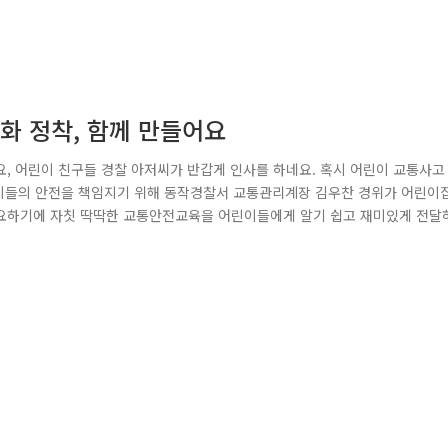
화 정착, 함께 만들어요
, 어린이 친구들 경찰 아저씨가 반갑게 인사를 하네요. 혹시 어린이 교통사고
린이들의 안전을 책임지기 위해 동작경찰서 교통관리계장 김우찬 경위가 어린이
중요하기에 자칫 딱딱한 교통안전교육을 어린이들에게 알기 쉽고 재미있게 전달
아볼까요? 1. 횡단보도 앞에 멈추세요 2. 녹색 불이 켜질 때까지 기다립니다 
4. 손을 들고 건너갑니다 교실에서 배운 이론을 토대로 횡단보도를 안전하게 건