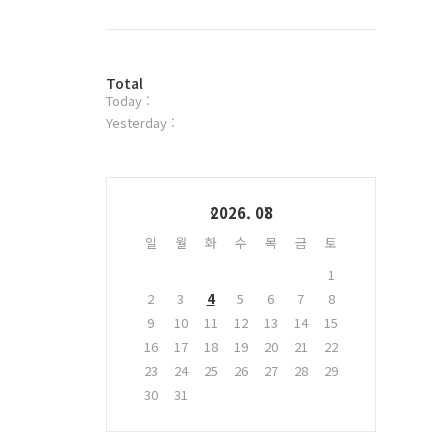
북
트
위
터
방
플
Total
Today :
문
러
자
그
Yesterday :
수
인
Calendar
2026. 08
일
월
화
수
목
금
토
1
2
3
4
5
6
7
8
9
10
11
12
13
14
15
16
17
18
19
20
21
22
23
24
25
26
27
28
29
30
31