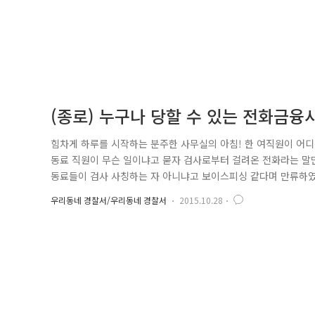
(종로) 누구나 당할 수 있는 전화금융
힘차게 하루를 시작하는 분주한 사무실의 아침! 한 여직원이 어
동료 직원이 무슨 일이냐고 묻자 검사로부터 걸려온 전화라는 말만
동료들이 검사 사칭하는 자 아니냐고 보이스피싱 같다며 만류하였
연락도 두절되고 사무실로 돌아오지 않자 걱정이 된 동료는 급하게
우리동네 경찰서/우리동네 경찰서
2015.10.28
두절됐어요." 위험을 직감한 관수 파출소 경위 이석호, 신연수는
방문 여부를 ..