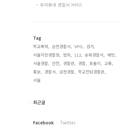
우리동네 경찰서
(6902)
Tag
학교폭력,
금천경찰서,
SPO,
검거,
서울지방경찰청,
범죄,
112,
송파경찰서,
예방,
서울경찰,
안전,
경찰관,
경찰,
포돌이,
교통,
홍보,
경찰서,
금천경찰,
학교전담경찰관,
서울,
최
최근글
근
글
페
Facebook
Twitter
이
스