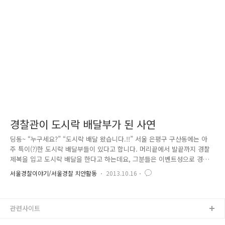
등으로 언제고 부르면 달려가겠다는 각오로 열심히~~ 지금 이 시간에도 보
람과 사명감으로 좀 더 국민의 안전과 행복을 지키기 위해 발 빠르게 움직
이고 있는 경찰, 앞으로도 이들의 활약이 기대되요! 당신이 있어 든든..
경찰관이 도시락 배달부가 된 사연
딩동~ “누구세요?” “도시락 배달 왔습니다.!!” 서울 은평구 구산동에는 아
주 특이(?)한 도시락 배달부들이 있다고 합니다. 머리끝에서 발끝까지 경찰
제복을 입고 도시락 배달을 한다고 하는데요, 그분들은 이벤트성으로 경찰
제복을 입고 도시락을 팔고 다니는 상인이 아닌 서울은평경찰서 연신내지
서울경찰이야기/서울경찰 치안활동
2013.10.16
구대 소속 경찰관들입니다. (진짜 경찰관 맞아요^^) 이 경찰관들은 지난 4
월부터 매주 목요일마다 소외계층을 위해 사랑의 도시락 배달운동을 펼치
고 있답니다. 경찰관이 도시락 배달을 하게 된 사연은 이렇습니다. 은평구
관련사이트
에 위치한 ‘도명암’이라는 복지법인에서는 지난 2009년부터 구산동에 거주
하는 중증장애인과 독거노인, 기초수급자 등을 대상으로 매주 목요일마다