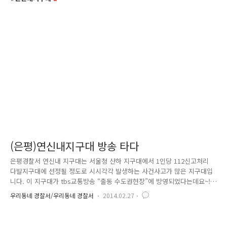
(은평)연신내지구대 방송 타다
은평경찰서 연신내 지구대는 서울청 산하 지구대에서 1인당 112신고처리
다발지구대에 선정될 정도로 시시각각 발생하는 사건사고가 많은 지구대입
니다. 이 지구대가 tbs교통방송 “출동 수도권현장”에 방영되었다는데요~!
국민이 안심하고 잠자리에 들 수 있도록 불철주야 애쓰고 있는 연신내 지
우리동네 경찰서/우리동네 경찰서
2014.02.27
구대 현장, 함께 보실까요?. 매주 목요일마다 외로운 독거노인을 대상으로
도시락 배달로 감성 치안하는 경찰관, 따뜻함이 느껴지시나요? 여성 안심
귀가구역 운영 등 주민 곁에 한 걸음 더 다가가는 맞춤형 안심 치안 활동