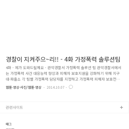
다고 하소연을 하면서 눈물을 흘리고 있었습니다. 문득, 얼..
경찰이 지켜주으~리!! - 4화 가정폭력 솔루션팀
4화 - 제가 도와드릴께요 - 관악경찰서 가정폭력 솔루션 팀 관악경찰서에서
는 가정폭력 사건 대응능력 향상과 피해자 보호지원을 강화하기 위해 지구
대·파출소 각 팀별 가정폭력 담당자를 지정하고 가정폭력 피해자 보호전문
기관인 정신보건센터, 건강가정지원센터, 양지병원, 강남고려병원, 생일체
웹툰·영상·사진/웹툰·영상
2014.10.07
질한의원과 함께 가정폭력 솔루션 팀을 만들었습니다. 가정폭력 솔루션 팀
이란? 가정폭력 피해자에 대한 일회성 지원에서 벗어나 실질적이고 종합적
인 보호지원을 위해 피해자 지원 전문기관 및 전문가로 구성한 협력체을
관련사이트
말합니다. 도움이 필요하시면 언제든 연락주세요! "저희가 도와드릴께요!"
태그