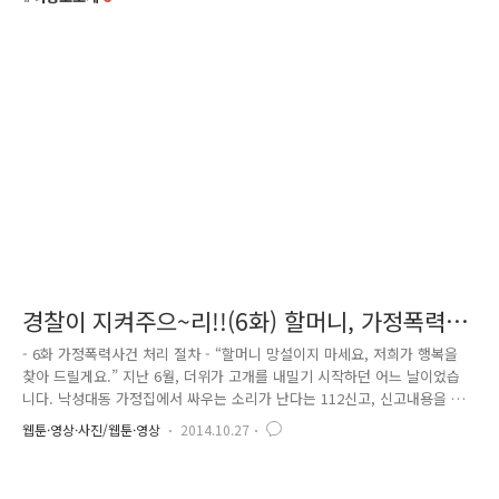
경찰이 지켜주으~리!!(6화) 할머니, 가정폭력
더이상 망설이지 마세요!
- 6화 가정폭력사건 처리 절차 - “할머니 망설이지 마세요, 저희가 행복을
찾아 드릴게요.” 지난 6월, 더위가 고개를 내밀기 시작하던 어느 날이었습
니다. 낙성대동 가정집에서 싸우는 소리가 난다는 112신고, 신고내용을 듣
고 간단한 사건이 아님을 직감하고 신고자에게 1분 1초가 중요하다는 생각
웹툰·영상·사진/웹툰·영상
2014.10.27
을 가지고 신속하게 현장에 출동하였습니다. “할머니 심하게 싸우는 소리
가 들린다는 신고가 있었는데…, 무슨 일이 신가요?” 할머니께서는 저희
경찰관들에게 말하기를 머뭇거리고 어려워하시는 듯 보였습니다. “할머니