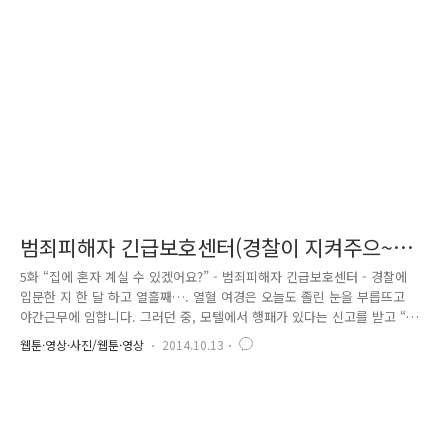
힘들어하지 마시고 편안하게 말씀해보세요. 할머니를 돕고 싶습니다.” 한
참의 시간이 흘렀을 무렵…, 할머니께서는 조심스레 마음의 문을 열고 이
야기를 해주셨습니다. 남편인 할아버지로부터 30년간 폭언과 폭력에 ..
범죄피해자 긴급보호센터(경찰이 지켜주으~리!
-5화-)
5화 “집에 혼자 계실 수 있겠어요?” - 범죄피해자 긴급보호센터 - 경찰에
입문한 지 한 달 하고 열흘째…. 열혈 여경은 오늘도 졸린 눈을 부릅뜨고
야간근무에 임합니다. 그러던 중, 모텔에서 행패가 있다는 신고를 받고 “모
텔에서 행패? 내 오늘 강원도의 밥심을 제대로 보여줘야겠다!”라고 마음을
웹툰·영상·사진/웹툰·영상
2014.10.13
단단히 먹고 출동하였습니다. 사건 현장에 도착해 신고내용을 확인해보니
별거 중인 남편이 자신의 언니가 운영하는 모텔에 찾아와, “동생과 이혼해
줄 테니 돈 내놔!”라며 행패를 부리고 있는 것이었습니다. 피해여성은 “별
거하는 사이임에도 무작정 찾아와 칼을 들기까지 하고 쥐도 새도 모르게
죽여버릴 수 있다." 협박하는 남편 때문에 불안해 잠도 제대로 못 자고 있