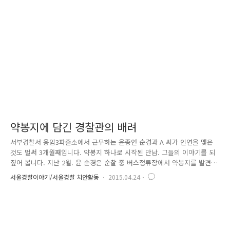
대상'은 올해로 4회 째를 맞이하는 시상식인데요.. 평소 이웃을 위해 나눔
을 실천하여 따뜻한 사회 분위기를 조성하는데 기여를 하시는 분들에게 감
사를 표하고 그 공을 널리 알림으로 인해 나눔 문화를 널리..
약봉지에 담긴 경찰관의 배려
서부경찰서 응암3파출소에서 근무하는 윤종언 순경과 A 씨가 인연을 맺은
것도 벌써 3개월째입니다. 약봉지 하나로 시작된 만남. 그들의 이야기를 되
짚어 봅니다. 지난 2월. 윤 순경은 순찰 중 버스정류장에서 약봉지를 발견
했는데요. 얼핏 봐도 묵직한 약봉지 안에는 주사기, 진통제 등 다양한 의료
서울경찰이야기/서울경찰 치안활동
2015.04.24
품이 꽉 차 있었습니다. 무심코 분실물 처리를 하려던 윤 순경의 눈에 띈
것은 바로 종양내과에서 발행된 진료내역서! 약봉지를 잃어버린 환자가 고
통스러워할 것이 염려된 윤 순경은 이내 진료내역서에 적힌 병원에 전화를
걸었고, 구구절절한 설명 끝에 알게 된 환자의 거주지를 찾아갔습니다. 그
런데 애써 방문한 주택에서는 환자가 오래 전부터 살고 있지 않다는 말밖