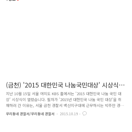
(금천) '2015 대한민국 나눔국민대상' 시상식을
가다!
지난 10월 15일 서울 여의도 KBS 홀에서는 '2015 대한민국 나눔 국민 대
상' 시상식이 열렸습니다. 필자가 '2015년 대한민국 나눔 국민 대상'을 취
재하러 간 이유는, 서울 금천 경찰서 백산지구대에 근무하시는 박주만 경
위가 보건복지부장관 표창을 수상했기 때문인데요. 봉사 일을 스스로 자랑
우리동네 경찰서/우리동네 경찰서
2015.10.19
하는 것처럼 보일까 봐.. 친지·가족뿐만 아니라 동료 직원에게도 알리지 않
고 비밀리에 홀로 다녀온다는 박주만 경위에게 같은 경찰서에 근무하는 후
배가 사진으로나마 기념 선물을 드리고 싶었습니다. '대한민국 나눔 국민