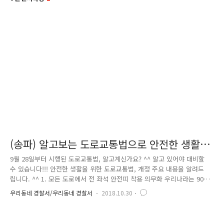
(송파) 알고보는 도로교통법으로 안전한 생활
~!!
9월 28일부터 시행된 도로교통법, 알고계신가요? ^^ 알고 있어야 대비할
수 있습니다!!! 안전한 생활을 위한 도로교통법, 개정 주요 내용을 알려드
립니다. ^^ 1. 모든 도로에서 전 좌석 안전띠 착용 의무화 우리나라는 90년
앞좌석 안전띠 착용 의무화된 이후 착용률은 88.5%로 착용을 당연시하고
우리동네 경찰서/우리동네 경찰서
2018.10.30
있습니다만, 뒷좌석은 30.2%에 불과합니다. 이는 OECD평균에 현저히 미
달된 수치로, 여전히 뒷좌석은 안전띠를 착용하지 않아도 된다는 왜곡된
의식이 만연하기 때문입니다. 뒷좌석 안전띠 착용 시 본인의 사망위험을