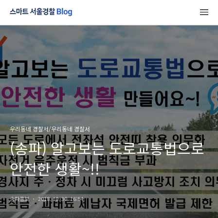
우리동네 경찰서/우리동네 경찰서
(송파) 알고보는 도로교통법으로
안전한 생활~!!
송파홍보
2018. 10. 30. 16:54